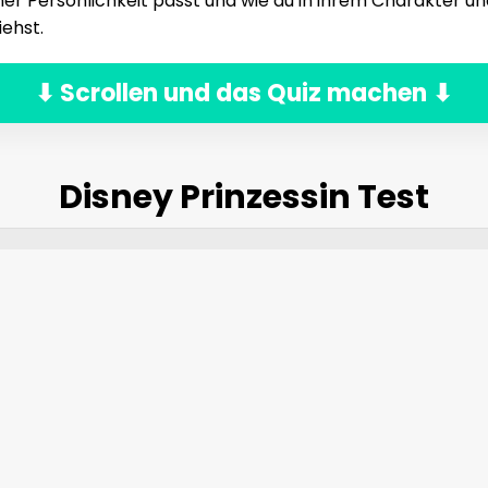
iner Persönlichkeit passt und wie du in ihrem Charakter un
ehst.
⬇ Scrollen und das Quiz machen ⬇
Disney Prinzessin Test