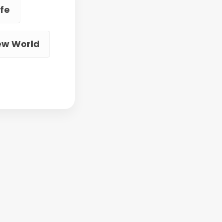
ife
ew World