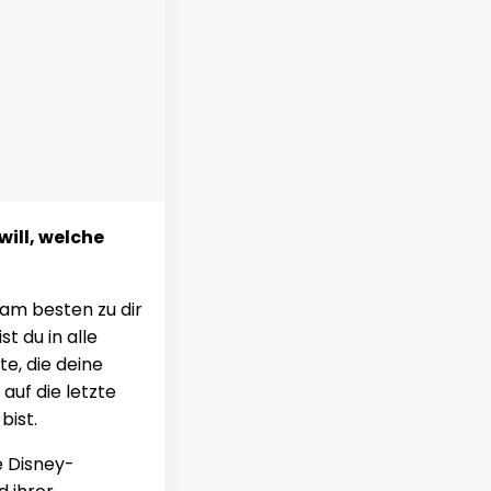
will, welche
 am besten zu dir
t du in alle
te, die deine
auf die letzte
bist.
e Disney-