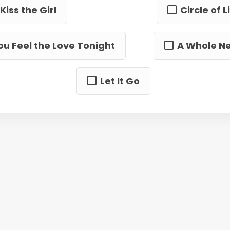
Kiss the Girl
Circle of L
u Feel the Love Tonight
A Whole N
Let It Go