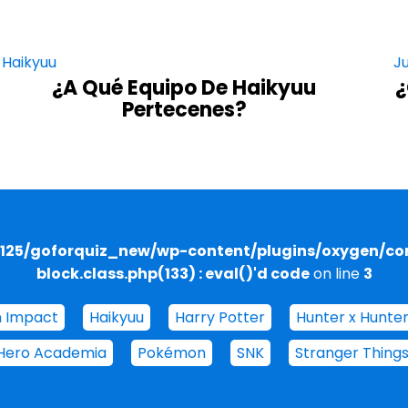
Haikyuu
J
¿A Qué Equipo De Haikyuu
¿
Pertecenes?
1125/goforquiz_new/wp-content/plugins/oxygen/c
block.class.php(133) : eval()'d code
on line
3
n Impact
Haikyuu
Harry Potter
Hunter x Hunte
Hero Academia
Pokémon
SNK
Stranger Thing