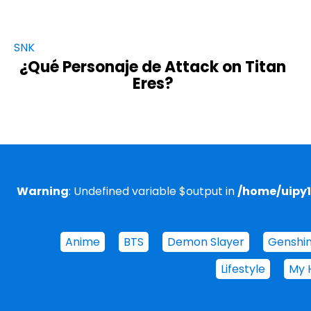
SNK
¿Qué Personaje de Attack on Titan
Eres?
Warning
: Undefined variable $output in
/home/uipy
Anime
BTS
Demon Slayer
Genshi
Lifestyle
My 